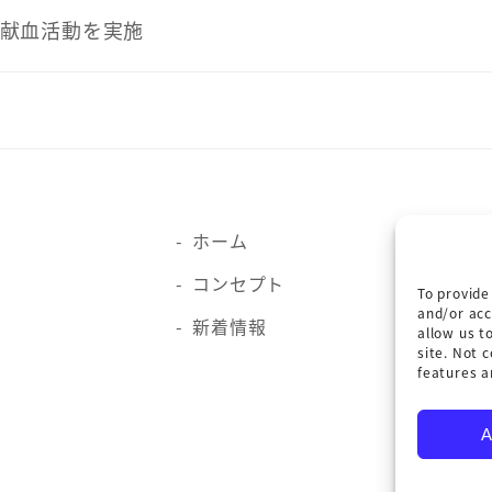
で献血活動を実施
ホーム
コンセプト
To provide
and/or acc
新着情報
allow us t
site. Not 
features a
A