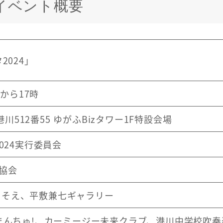
 イベント概要
2024」
時から17時
市港川512番55 ゆがふBizタワー1F特設会場
024実行委員会
協会
 うらそえ、平敷兼七ギャラリー
na、たまんちゅ!、カーミージー未来クラブ、港川中学校吹奏