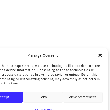
施設概要
アクセス
Manage Consent
貸会議室
お問い合わせ
 the best experiences, we use technologies like cookies to store
ess device information. Consenting to these technologies will
ロケーション
Facebook
o process data such as browsing behavior or unique IDs on this
consenting or withdrawing consent, may adversely affect certain
Instagram
nd functions.
ccept
Deny
View preferences
Cookie Policy