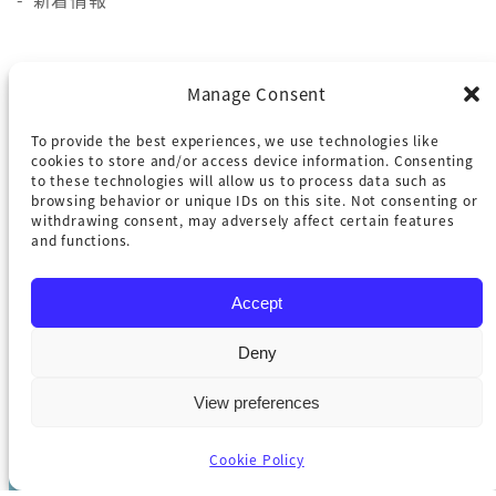
施設概要
Manage Consent
貸会議室
To provide the best experiences, we use technologies like
ロケーション
cookies to store and/or access device information. Consenting
to these technologies will allow us to process data such as
browsing behavior or unique IDs on this site. Not consenting or
withdrawing consent, may adversely affect certain features
アクセス
and functions.
お問い合わせ
Accept
Facebook
Deny
Instagram
View preferences
Copyright © Yugaf Biz Tower Urasoe Minatogawa. All
Cookie Policy
Rights Reserved.