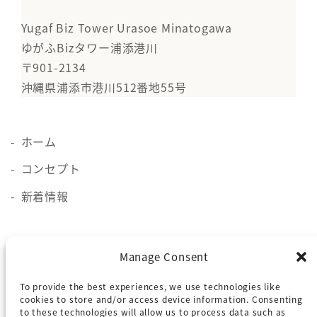
Yugaf Biz Tower Urasoe Minatogawa
ゆがふBizタワー浦添港川
〒901-2134
沖縄県浦添市港川512番地55号
ホーム
コンセプト
新着情報
施設概要
Manage Consent
貸会議室
To provide the best experiences, we use technologies like
ロケーション
cookies to store and/or access device information. Consenting
to these technologies will allow us to process data such as