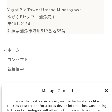
Yugaf Biz Tower Urasoe Minatogawa
ゆがふBizタワー浦添港川
〒901-2134
沖縄県浦添市港川512番地55号
ホーム
コンセプト
新着情報
施設概要
Manage Consent
貸会議室
To provide the best experiences, we use technologies like
ロケーション
cookies to store and/or access device information. Consenting
to these technologies will allow us to process data such as