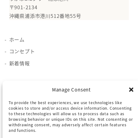
〒901-2134
沖縄県浦添市港川512番地55号
ホーム
コンセプト
新着情報
施設概要
Manage Consent
貸会議室
To provide the best experiences, we use technologies like
ロケーション
cookies to store and/or access device information. Consenting
to these technologies will allow us to process data such as
browsing behavior or unique IDs on this site. Not consenting or
withdrawing consent, may adversely affect certain features
アクセス
and functions.