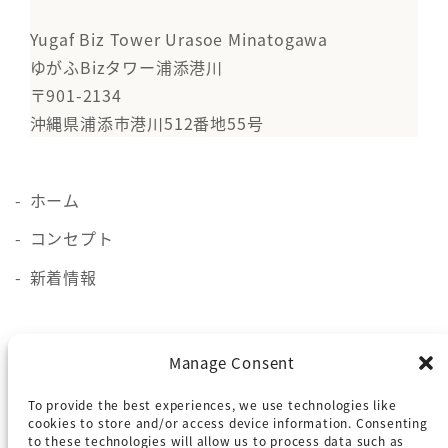
Yugaf Biz Tower Urasoe Minatogawa
ゆがふBizタワー浦添港川
〒901-2134
沖縄県浦添市港川512番地55号
ホーム
コンセプト
新着情報
施設概要
Manage Consent
貸会議室
To provide the best experiences, we use technologies like
ロケーション
cookies to store and/or access device information. Consenting
to these technologies will allow us to process data such as