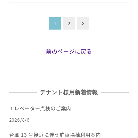
投
1
2
稿
前のページに戻る
の
ペ
ー
テナント様用新着情報
ジ
送
エレベーター点検のご案内
2026/8/6
り
台風 13 号接近に伴う駐車場棟利用案内