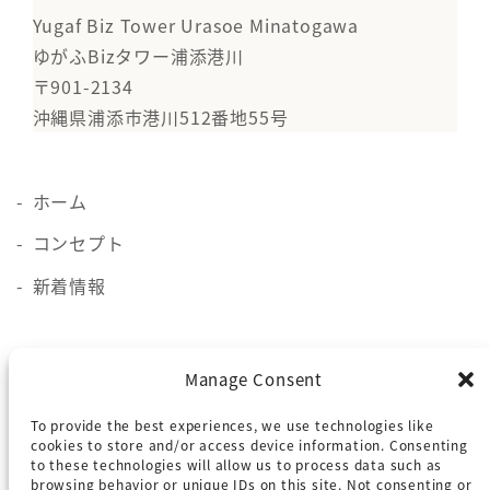
Yugaf Biz Tower Urasoe Minatogawa
ゆがふBizタワー浦添港川
〒901-2134
沖縄県浦添市港川512番地55号
ホーム
コンセプト
新着情報
施設概要
Manage Consent
貸会議室
To provide the best experiences, we use technologies like
ロケーション
cookies to store and/or access device information. Consenting
to these technologies will allow us to process data such as
browsing behavior or unique IDs on this site. Not consenting or